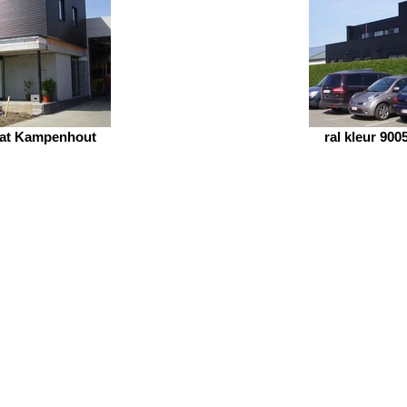
 mat Kampenhout
ral kleur 90
ADRES: MECHELSESTEENWEG 719 3020 HERENT