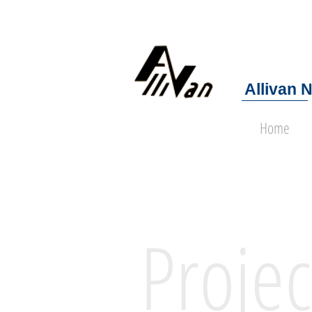
Allivan 
Home
Proje